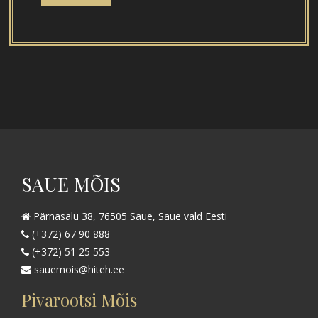
SAUE MÕIS
Pärnasalu 38, 76505 Saue, Saue vald Eesti
(+372) 67 90 888
(+372) 51 25 553
sauemois@hiteh.ee
Pivarootsi Mõis