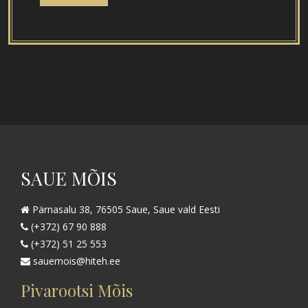
SAUE MÕIS
Pärnasalu 38, 76505 Saue, Saue vald Eesti
(+372) 67 90 888
(+372) 51 25 553
sauemois@hiteh.ee
Pivarootsi Mõis