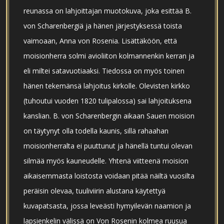
reunassa on lahjoittajan muotokuva, joka esittää B.
von Scharenbergiä ja hänen järjestyksessä toista
vaimoaan, Anna von Rosenia. Lisättäköön, että
moisionherra solmi avioliiton kolmannenkin kerran ja
eli miltei satavuotiaaksi. Tiedossa on myös toinen
hänen tekemänsä lahjoitus kirkolle. Olevisten kirkko
(tuhoutui vuoden 1820 tulipalossa) sai lahjoituksena
kanslian. B. von Scharenbergin aikaan Sauen moision
on täytynyt olla todella kaunis, sillä rahaahan
moisionherralta ei puuttunut ja hänellä tuntui olevan
silmää myös kauneudelle. Yhtenä viitteenä moision
aikaisemmasta loistosta voidaan pitää näiltä vuosilta
peräisin olevaa, tuuliviirin alustana käytettyä
kuvapatsasta, jossa leveästi hymyilevän naamion ja
lapsienkelin välissä on Von Rosenin kolmea ruusua