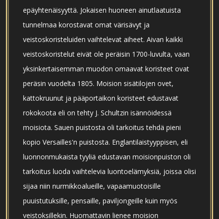
epäyhtenäisyyttä. Jokaisen huoneen ainutlaatuista
tunnelmaa korostavat omat värisävyt ja
veistoskoristeluiden vaihtelevat aiheet. Aivan kaikki
veistoskoristelut eivät ole peräisin 1700-luvulta, vaan
yksinkertaisemman muodon omaavat koristeet ovat
peräsin vuodelta 1805. Moision sisätilojen ovet,
kattokruunut ja pääportaikon koristeet edustavat
rokokoota eli on tehty J. Schultzin isännöidessä
moisiota. Sauen puistosta oli tarkoitus tehdä pieni
kopio Versailles'n puistosta. Englantilaistyyppisen, eli
luonnonmukaista tyyliä edustavan moisionpuiston oli
tarkoitus luoda vaihtelevia luontoelämyksiä, joissa olisi
sijaa niin nurmikkoalueille, vapaamuotoisille
puuistutuksille, pensaille, paviljongeille kuin myös
veistoksillekin. Huomattavin lienee moision