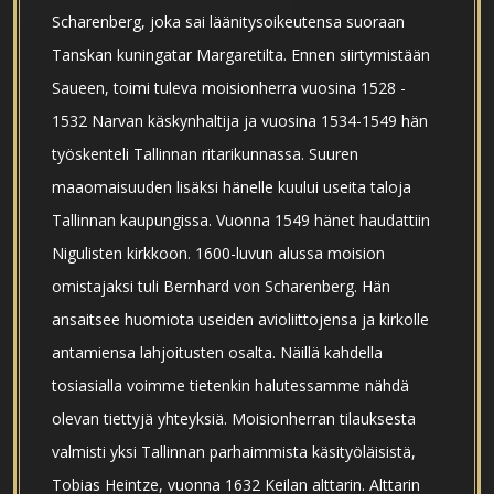
Scharenberg, joka sai läänitysoikeutensa suoraan
Tanskan kuningatar Margaretilta. Ennen siirtymistään
Saueen, toimi tuleva moisionherra vuosina 1528 -
1532 Narvan käskynhaltija ja vuosina 1534-1549 hän
työskenteli Tallinnan ritarikunnassa. Suuren
maaomaisuuden lisäksi hänelle kuului useita taloja
Tallinnan kaupungissa. Vuonna 1549 hänet haudattiin
Nigulisten kirkkoon. 1600-luvun alussa moision
omistajaksi tuli Bernhard von Scharenberg. Hän
ansaitsee huomiota useiden avioliittojensa ja kirkolle
antamiensa lahjoitusten osalta. Näillä kahdella
tosiasialla voimme tietenkin halutessamme nähdä
olevan tiettyjä yhteyksiä. Moisionherran tilauksesta
valmisti yksi Tallinnan parhaimmista käsityöläisistä,
Tobias Heintze, vuonna 1632 Keilan alttarin. Alttarin