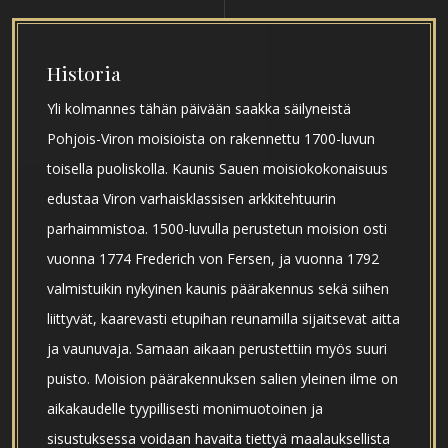
Historia
Yli kolmannes tähän päivään saakka säilyneistä
Pohjois-Viron moisioista on rakennettu 1700-luvun
toisella puoliskolla. Kaunis Sauen moisiokokonaisuus
edustaa Viron varhaisklassisen arkkitehtuurin
parhaimmistoa. 1500-luvulla perustetun moision osti
vuonna 1774 Frederich von Fersen, ja vuonna 1792
valmistuikin nykyinen kaunis päärakennus sekä siihen
liittyvät, kaarevasti etupihan reunamilla sijaitsevat aitta
ja vaunuvaja. Samaan aikaan perustettiin myös suuri
puisto. Moision päärakennuksen salien yleinen ilme on
aikakaudelle tyypillisesti monimuotoinen ja
sisustuksessa voidaan havaita tiettyä maalauksellista