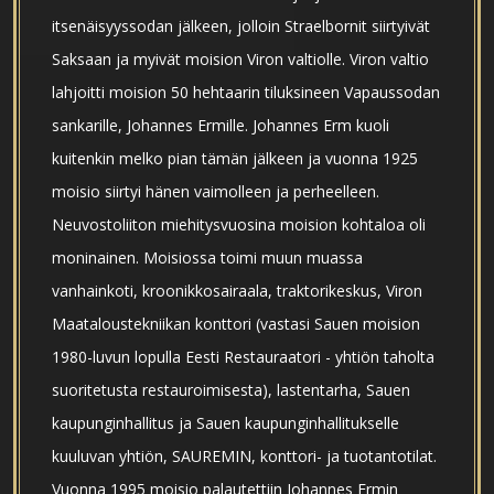
itsenäisyyssodan jälkeen, jolloin Straelbornit siirtyivät
Saksaan ja myivät moision Viron valtiolle. Viron valtio
lahjoitti moision 50 hehtaarin tiluksineen Vapaussodan
sankarille, Johannes Ermille. Johannes Erm kuoli
kuitenkin melko pian tämän jälkeen ja vuonna 1925
moisio siirtyi hänen vaimolleen ja perheelleen.
Neuvostoliiton miehitysvuosina moision kohtaloa oli
moninainen. Moisiossa toimi muun muassa
vanhainkoti, kroonikkosairaala, traktorikeskus, Viron
Maataloustekniikan konttori (vastasi Sauen moision
1980-luvun lopulla Eesti Restauraatori - yhtiön taholta
suoritetusta restauroimisesta), lastentarha, Sauen
kaupunginhallitus ja Sauen kaupunginhallitukselle
kuuluvan yhtiön, SAUREMIN, konttori- ja tuotantotilat.
Vuonna 1995 moisio palautettiin Johannes Ermin