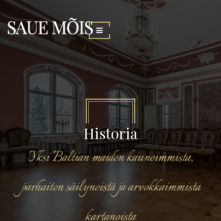
Historia
Yksi Baltian maiden kauneimmista,
parhaiten säilyneistä ja arvokkaimmista
kartanoista