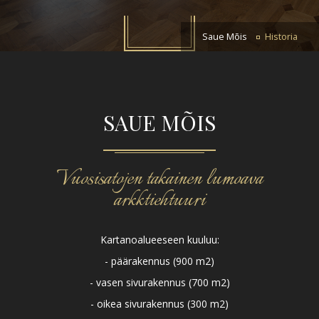
Saue Mõis
Historia
SAUE MÕIS
Vuosisatojen takainen lumoava
arkktiehtuuri
Kartanoalueeseen kuuluu:
- päärakennus (900 m2)
- vasen sivurakennus (700 m2)
- oikea sivurakennus (300 m2)