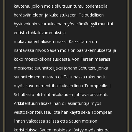
kautena, jolloin moisiokulttuuri tuntui todenteolla
heräävän eloon ja kukoistukseen. Taloudellisen
hyvinvoinnin seurauksena myös elämäntyyli muuttui
entistä tuhlailevammaksi ja
mukavuudenhaluisemmaksi. Kaikki tämä on
nähtävissä myös Sauen moision päärakennuksesta ja
koko moisiokokonaisuudesta. Von Fersen määräsi
moisionsa suunnittelijaksi Johann Schultzin, jonka
suunnitelmien mukaan oli Tallinnassa rakennettu
myös kuvernementtihallituksen linna Toompealle. J.
Schultzista oli tullut aikakauden johtava arkkitehti.
Arkkitehtuurin lisäksi hän oli asiantuntija myös
veistoskoristelussa, jota hän käytti sekä Toompean
linnan Valkeassa salissa että Sauen moision
koristeluissa. Sauen moisiosta löytyy myös hienoa