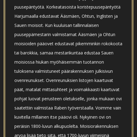
puusepäntyötä. Korkeatasoista koristepuusepäntyötä
Harjumaalla edustavat Ääsmäen, Ohtun, Inglisten ja
Sauen moisiot. Kun kuuluisan tallinnalaisen
puuseppämestarin valmistamat Ääsmäen ja Ohtun
moisioiden pääovet edustavat pikemminkin rokokoota
tai barokkia, samaa mestarikuntaa edustaa Sauen
moisiossa hiukan myöhäisemmän tuotannon
tuloksena valmistuneet päärakennuksen julkisivun
ovenreunukset. Ovenreunuksien listojen kaartuvat
päät, matalat mittasuhteet ja voimakkaasti kaartuvat
pohjat luovat perusteen oletukselle, jonka mukaan ovi
saatettiin valmistaa Raben työverstaalla. Voimme vain
kuvitella millainen itse pääovi oli. Nykyinen ovi on
peräisin 1800-luvun alkupuolelta. Moisiorakennuksen
arvoa lisää tieto siitä, että 1700-luvun viimeisinä