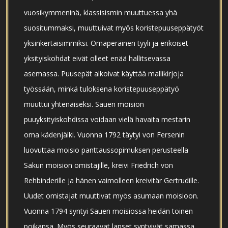
vuosikymmeninä, klassisismin muuttuessa yhä
suositummaksi, muuttuivat myös koristepuuseppätyöt
yksinkertaisimmiksi. Omaperäinen tyyli ja erikoiset
yksityiskohdat eivät olleet enää hallitsevassa
asemassa. Puusepät alkoivat käyttää mallikirjoja
työssään, minkä tuloksena koristepuuseppätyö
muuttui yhtenäiseksi. Sauen moision
puuyksityiskohdissa voidaan vielä havaita mestarin
oma kädenjälki. Vuonna 1792 täytyi von Fersenin
luovuttaa moisio panttaussopimuksen perusteella
Sakun moision omistajille, kreivi Friedrich von
Rehbinderille ja hänen vaimolleen kreivitär Gertrudille.
Uudet omistajat muuttivat myös asumaan moisioon.
Vuonna 1794 syntyi Sauen moisiossa heidän toinen
poikansa. Myös seuraavat lapset syntyivät samassa