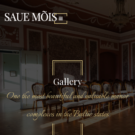
Gallery
One the most beautiful and valuable manor
complexes in the Baltic states