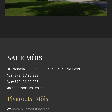
SAUE MÕIS
Pärnasalu 38, 76505 Saue, Saue vald Eesti
(+372) 67 90 888
(+372) 51 25 553
sauemois@hiteh.ee
Pivarootsi Mõis
www.pivarootsimois.ee