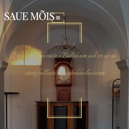
En av de vackraste i Baltikum och en av de
värdefullaste herrgårdshelheterna
SAUE MÕIS