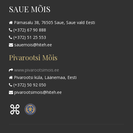
SAUE MÕIS
Pärnasalu 38, 76505 Saue, Saue vald Eesti
(+372) 67 90 888
(+372) 51 25 553
sauemois@hiteh.ee
Pivarootsi Mõis
www.pivarootsimois.ee
Pivarootsi küla, Läänemaa, Eesti
(+372) 50 92 050
pivarootsimois@hiteh.ee