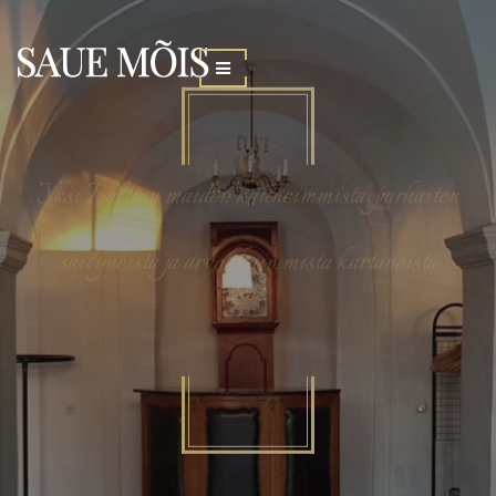
Yksi Baltian maiden kauneimmista, parhaiten
säilyneistä ja arvokkaimmista kartanoista