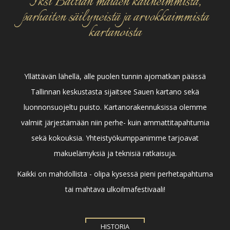
Yksi Baltian maiden kauneimmista,
parhaiten säilyneistä ja arvokkaimmista
kartanoista
Yllättävän lähellä, alle puolen tunnin ajomatkan päässä
Tallinnan keskustasta sijaitsee Sauen kartano sekä
luonnonsuojeltu puisto. Kartanorakennuksissa olemme
valmiit järjestämään niin perhe- kuin ammattitapahtumia
sekä kokouksia. Yhteistyökumppanimme tarjoavat
makuelämyksiä ja teknisiä ratkaisuja.
Kaikki on mahdollista - olipa kysessä pieni perhetapahtuma
tai mahtava ulkoilmafestivaali!
HISTORIA