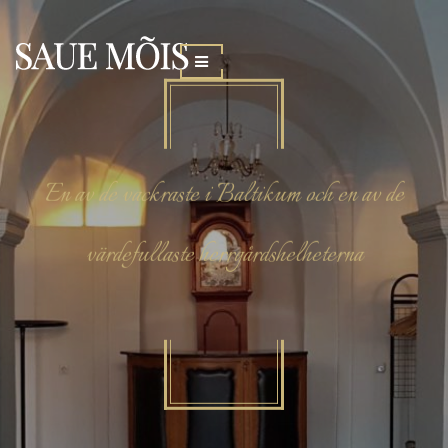
En av de vackraste i Baltikum och en av de
värdefullaste herrgårdshelheterna
SAUE MÕIS